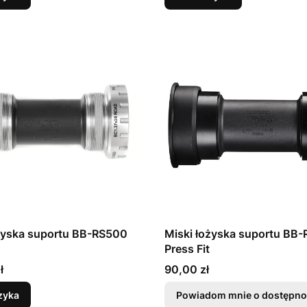
żyska suportu BB-RS500
Miski łożyska suportu BB
Press Fit
Cena
ł
90,00 zł
zyka
Powiadom mnie o dostępno