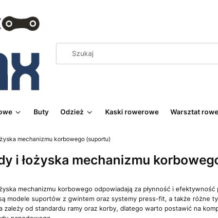
rowe
Buty
Odzież
Kaski rowerowe
Warsztat row
ożyska mechanizmu korbowego (suportu)
dy i łożyska mechanizmu korbowego
ożyska mechanizmu korbowego odpowiadają za płynność i efektywność p
ą modele suportów z gwintem oraz systemy press-fit, a także różne 
a zależy od standardu ramy oraz korby, dlatego warto postawić na kom