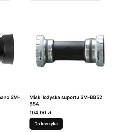
imano SM-
Miski łożyska suportu SM-BB52
BSA
Cena
104,00 zł
Do koszyka