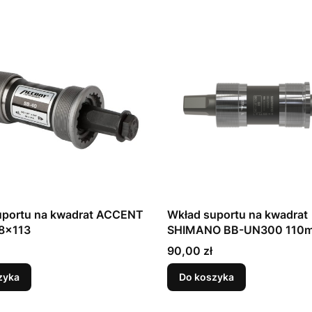
uportu na kwadrat ACCENT
Wkład suportu na kwadrat
8x113
SHIMANO BB-UN300 110
Cena
90,00 zł
zyka
Do koszyka