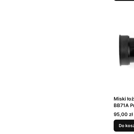
Miski ło
BB71A P
Cena
95,00 zł
Do kos