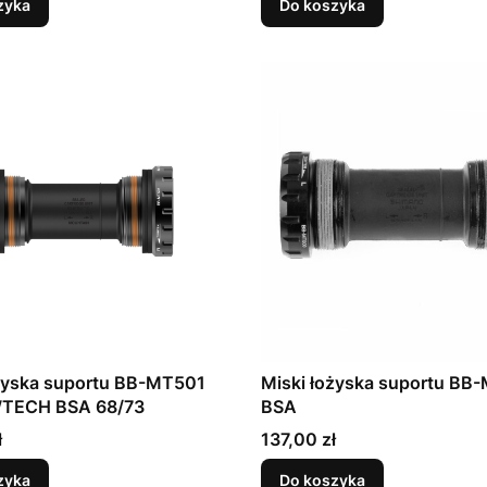
zyka
Do koszyka
ożyska suportu BB-MT501
Miski łożyska suportu BB
TECH BSA 68/73
BSA
Cena
ł
137,00 zł
zyka
Do koszyka