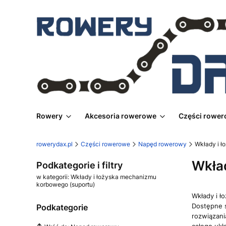
Rowery
Akcesoria rowerowe
Części rowe
rowerydax.pl
Części rowerowe
Napęd rowerowy
Wkłady i ł
Wkła
Podkategorie i filtry
w kategorii: Wkłady i łożyska mechanizmu
korbowego (suportu)
Wkłady i ł
Dostępne s
Podkategorie
rozwiązani