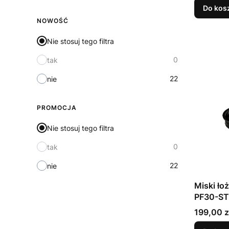
Do kos
NOWOŚĆ
Nie stosuj tego filtra
0
tak
22
nie
PROMOCJA
Nie stosuj tego filtra
0
tak
22
nie
Miski ł
PF30-ST
Cena
199,00 z