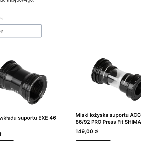
ładu napędowego.
 produktów
e:
ne
Miski łożyska suportu AC
wkładu suportu EXE 46
86/92 PRO Press Fit SHIM
Cena
149,00 zł
ł