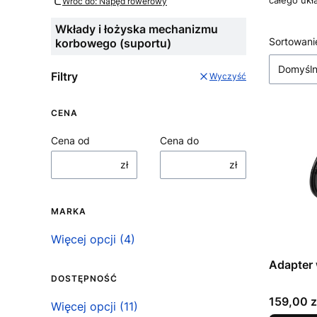
całego uk
Wróć do: Napęd rowerowy
Wkłady i łożyska mechanizmu
Lista
Sortowani
korbowego (suportu)
Domyśl
Filtry
Wyczyść
CENA
Cena od
Cena do
zł
zł
MARKA
Marka
Więcej opcji (4)
Adapter 
DOSTĘPNOŚĆ
Cena
159,00 z
Dostępność
Więcej opcji (11)