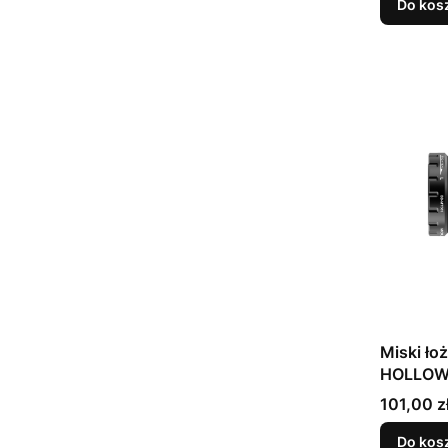
Do kos
Miski ł
HOLLOW
Cena
101,00 z
Do kos