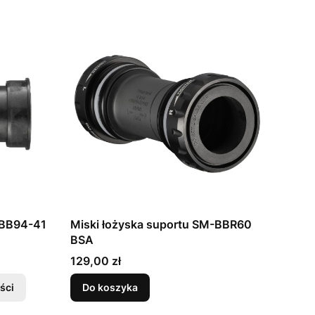
-BB94-41
Miski łożyska suportu SM-BBR60
BSA
Cena
129,00 zł
ści
Do koszyka