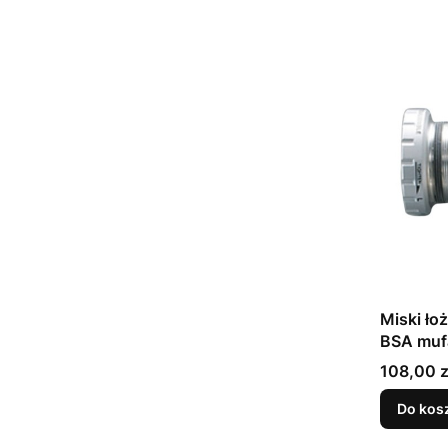
Miski ł
BSA mu
Cena
108,00 z
Do kos