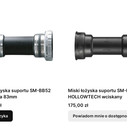
ożyska suportu SM-BB52
Miski łożyska suportu SM
fa 83mm
HOLLOWTECH wciskany
Cena
ł
175,00 zł
zyka
Powiadom mnie o dostępno