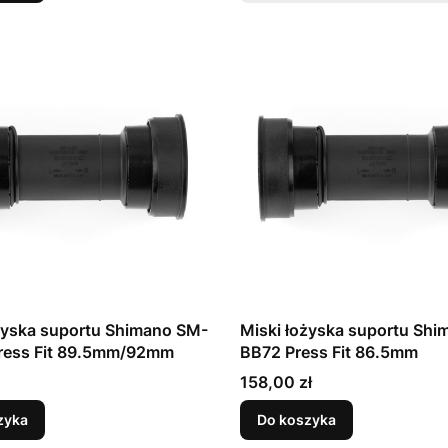
żyska suportu Shimano SM-
Miski łożyska suportu Sh
ress Fit 89.5mm/92mm
BB72 Press Fit 86.5mm
Cena
158,00 zł
zyka
Do koszyka