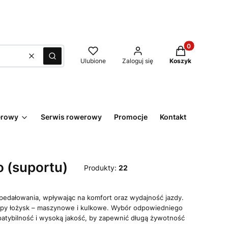
Produkty w kos
Wyczyść
Szukaj
Ulubione
Zaloguj się
Koszyk
erowy
Serwis rowerowy
Promocje
Kontakt
 (suportu)
Produkty:
22
edałowania, wpływając na komfort oraz wydajność jazdy.
typy łożysk – maszynowe i kulkowe. Wybór odpowiedniego
patybilność i wysoką jakość, by zapewnić długą żywotność