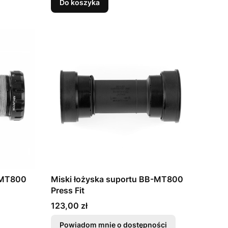
Do koszyka
-MT800
Miski łożyska suportu BB-MT800
Press Fit
Cena
123,00 zł
Powiadom mnie o dostępności