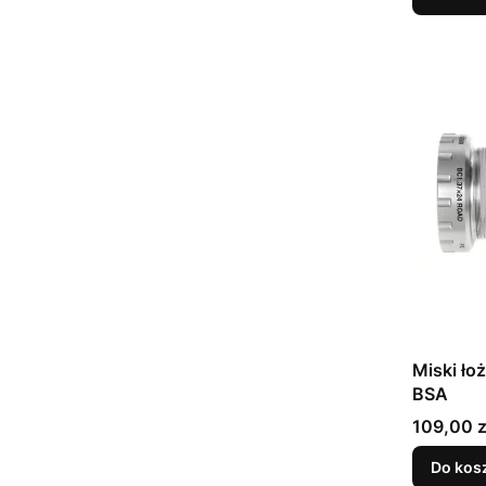
Miski ło
BSA
Cena
109,00 z
Do kos