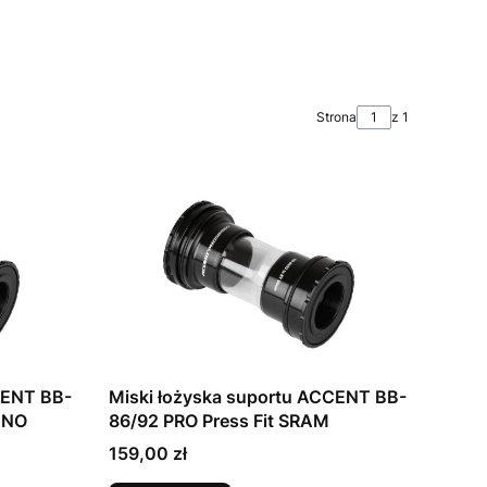
Strona
z 1
CENT BB-
Miski łożyska suportu ACCENT BB-
ANO
86/92 PRO Press Fit SRAM
Cena
159,00 zł