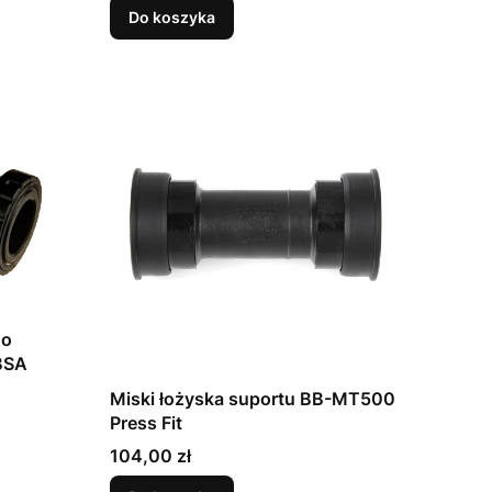
Do koszyka
do
BSA
Miski łożyska suportu BB-MT500
Press Fit
Cena
104,00 zł