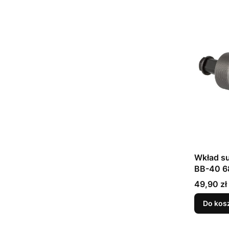
Wkład s
BB-40 6
Cena
49,90 zł
Do kos