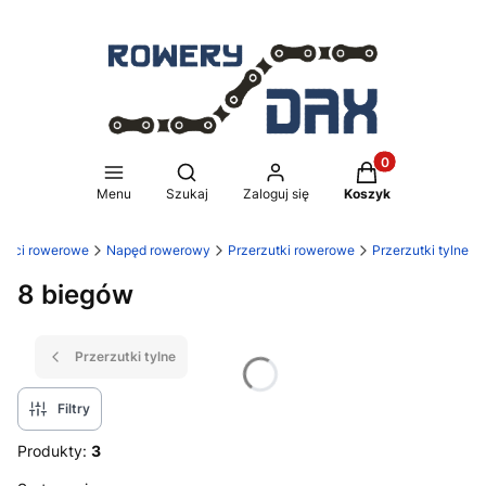
Produkty w koszy
Otwórz wyszukiwarkę
Menu
Szukaj
Zaloguj się
Koszyk
ęści rowerowe
Napęd rowerowy
Przerzutki rowerowe
Przerzutki tylne
8 biegów
Przerzutki tylne
Filtry
Produkty:
3