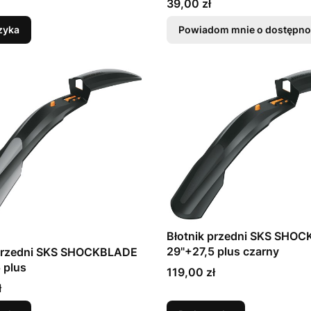
Cena
39,00 zł
zyka
Powiadom mnie o dostępno
Błotnik przedni SKS SHO
29"+27,5 plus czarny
 przedni SKS SHOCKBLADE
 plus
Cena
119,00 zł
ł