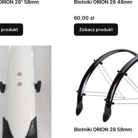
 ORION 26" 58mm
Błotniki ORION 28 48mm
Cena
60,00 zł
 produkt
Zobacz produkt
Błotniki ORION 28 58mm