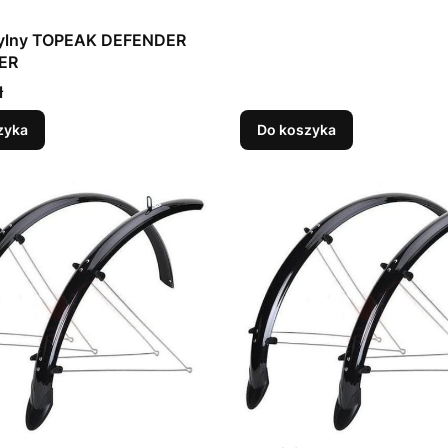
 tylny TOPEAK DEFENDER
ER
ł
zyka
Do koszyka