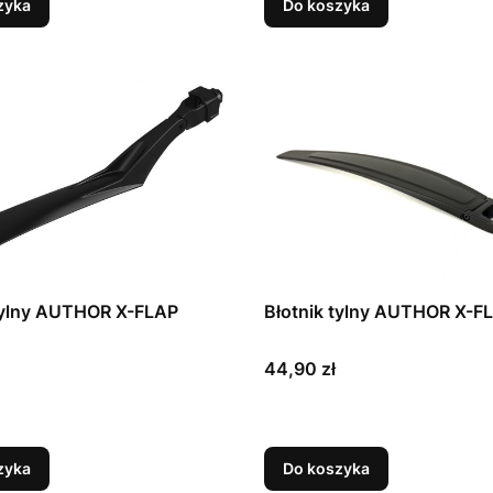
zyka
Do koszyka
 tylny AUTHOR X-FLAP
Błotnik tylny AUTHOR X-F
Cena
44,90 zł
zyka
Do koszyka