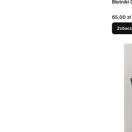
Błotniki
Cena
65,00 zł
Zobacz