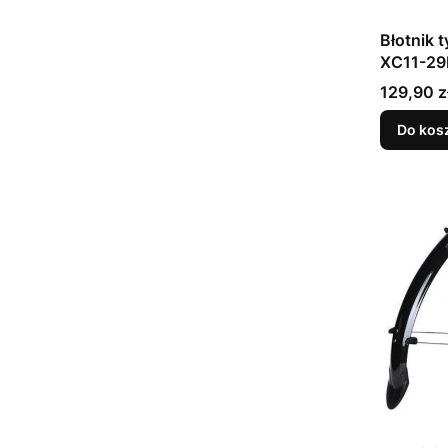
Błotnik
XC11-29
Cena
129,90 z
Do kos