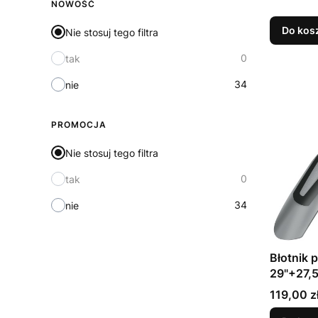
NOWOŚĆ
Do kos
Nie stosuj tego filtra
0
tak
34
nie
PROMOCJA
Nie stosuj tego filtra
0
tak
34
nie
Błotnik
29"+27,5
Cena
119,00 z