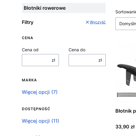
Błotniki rowerowe
Lista
Sortowani
Filtry
Wyczyść
Domyśl
CENA
Cena od
Cena do
zł
zł
MARKA
Marka
Więcej opcji (7)
DOSTĘPNOŚĆ
Błotnik
Dostępność
Więcej opcji (11)
Cena
33,90 zł