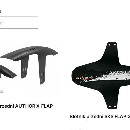
 produktów
e:
ne
 przedni AUTHOR X-FLAP
Błotnik przedni SKS FLAP