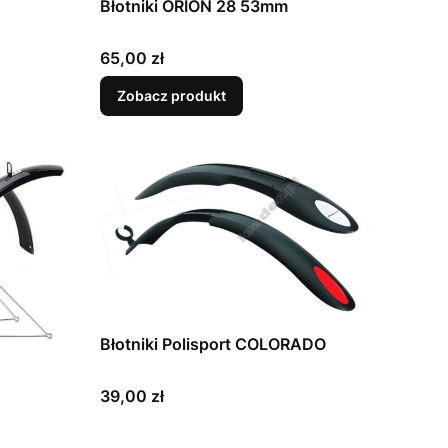
Błotniki ORION 28 53mm
Cena
65,00 zł
Zobacz produkt
Błotniki Polisport COLORADO
Cena
39,00 zł