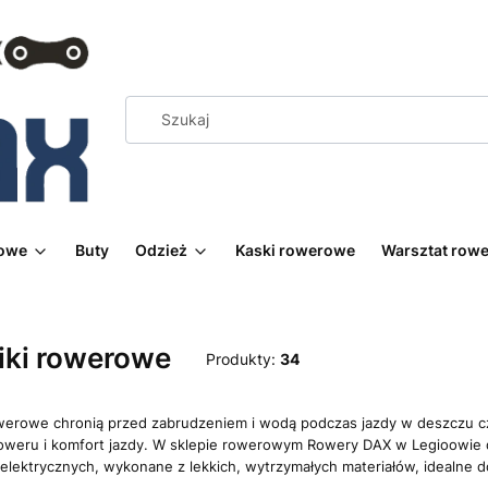
rowe
Buty
Odzież
Kaski rowerowe
Warsztat row
iki rowerowe
Produkty:
34
owerowe chronią przed zabrudzeniem i wodą podczas jazdy w deszczu cz
roweru i komfort jazdy. W sklepie rowerowym Rowery DAX w Legioowi
i elektrycznych, wykonane z lekkich, wytrzymałych materiałów, idealne