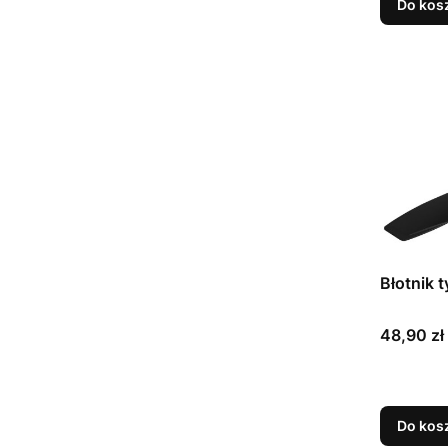
Do kos
Błotnik
Cena
48,90 zł
Do kos