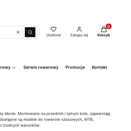
Produkty w kos
Wyczyść
Szukaj
Ulubione
Zaloguj się
Koszyk
erowy
Serwis rowerowy
Promocje
Kontakt
y błocie. Montowane na przednim i tylnym kole, zapewniają
e dostępne są modele do rowerów szosowych, MTB,
 do trudnych warunków.