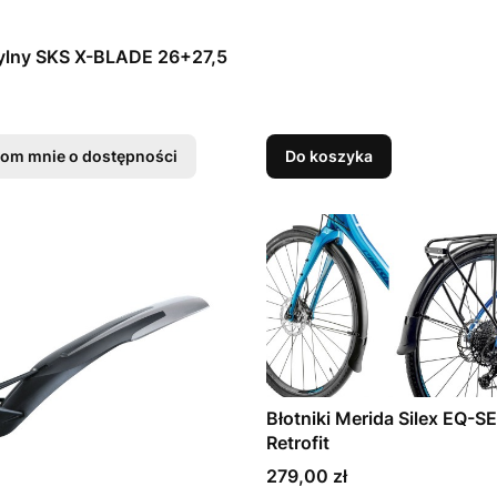
tylny SKS X-BLADE 26+27,5
om mnie o dostępności
Do koszyka
Błotniki Merida Silex EQ-S
Retrofit
Cena
279,00 zł