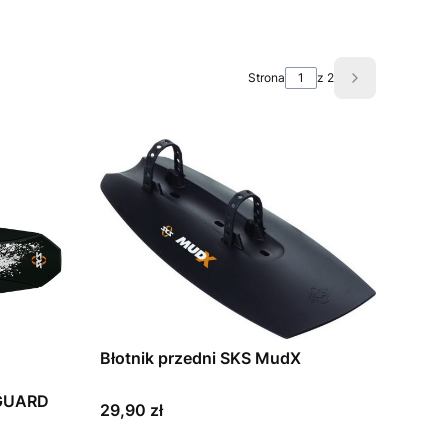
Strona
z 2
Następne pro
Błotnik przedni SKS MudX
 GUARD
Cena
29,90 zł