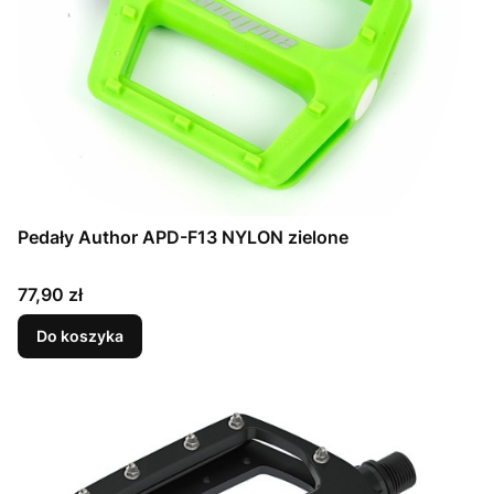
Pedały Author APD-F13 NYLON zielone
Cena
77,90 zł
Do koszyka