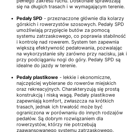
pełnego zakresu ruchu. Doskonale sprawdzają
się na długich trasach i w wymagającym terenie.
Pedały SPD
- przeznaczone głównie dla kolarzy
górskich i rowerzystów szosowych. Pedały SPD
umożliwiają przypięcie butów za pomocą
systemu zatrzaskowego, co poprawia stabilność
i kontrolę nad rowerem. System ten zapewnia
większą efektywność pedałowania, pozwalając
na wykorzystanie siły zarówno przy nacisku, jak i
przy podciąganiu nogi do góry. Pedały SPD są
idealne do jazdy w terenie.
Pedały plastikowe
- lekkie i ekonomiczne,
najczęściej wybierane do rowerów miejskich
oraz rekreacyjnych. Charakteryzują się prostą
konstrukcją i niską wagą. Pedały plastikowe
zapewniają komfort, zwłaszcza na krótkich
trasach, jednak ich trwałość może być
ograniczona w porównaniu do innych rodzajów
pedałów. Są dobrym rozwiązaniem dla
rowerzystów, którzy nie potrzebują
zaawansowanego systemu zatrzaskowego.