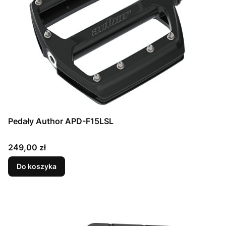
Pedały Author APD-F15LSL
Cena
249,00 zł
Do koszyka