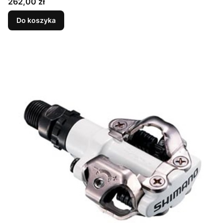
Cena
262,00 zł
Do koszyka