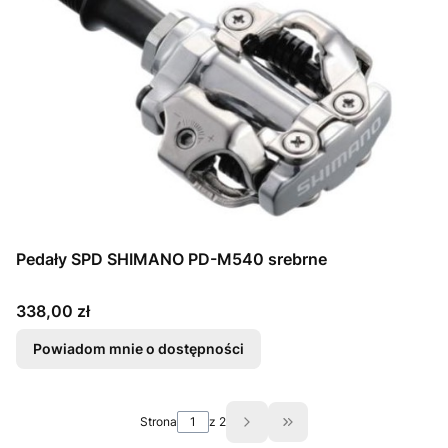
Pedały SPD SHIMANO PD-M540 srebrne
Cena
338,00 zł
Powiadom mnie o dostępności
Strona
z 2
Przejdź do ostatniej st