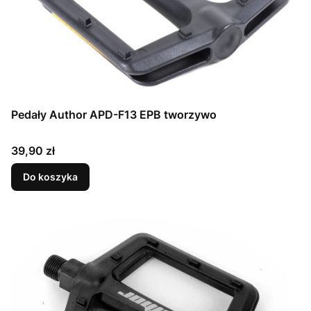
Pedały Author APD-F13 EPB tworzywo
Cena
39,90 zł
Do koszyka