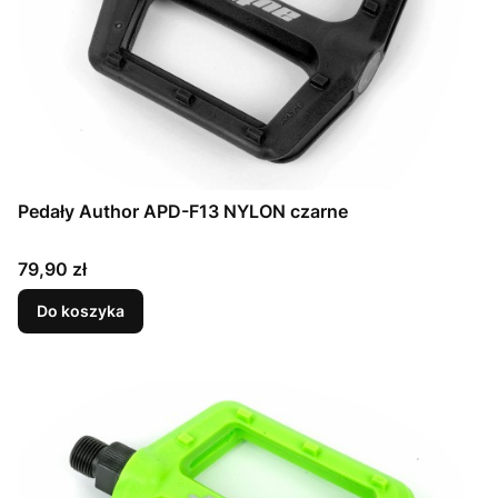
Pedały Author APD-F13 NYLON czarne
Cena
79,90 zł
Do koszyka