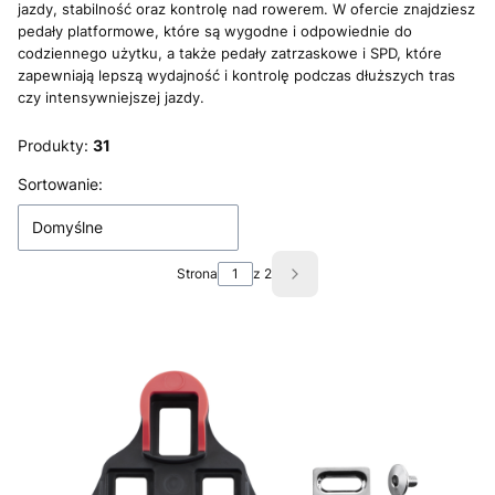
jazdy, stabilność oraz kontrolę nad rowerem. W ofercie znajdziesz
pedały platformowe, które są wygodne i odpowiednie do
codziennego użytku, a także pedały zatrzaskowe i SPD, które
zapewniają lepszą wydajność i kontrolę podczas dłuższych tras
czy intensywniejszej jazdy.
Produkty:
31
Lista produktów
Sortowanie:
Domyślne
Strona
z 2
Następne produkty