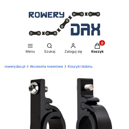
Produkty w koszy
Otwórz wyszukiwarkę
Menu
Szukaj
Zaloguj się
Koszyk
rowerydax.pl
Akcesoria rowerowe
Koszyki bidonu