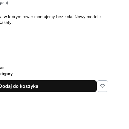
e: 0)
y, w którym rower montujemy bez koła. Nowy model z
kasety.
ść:
stępny
Dodaj do koszyka