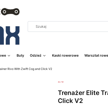
rowe
Buty
Odzież
Kaski rowerowe
Warsztat row
rainer Rivo With Zwift Cog and Click V2
Trenażer Elite T
Click V2