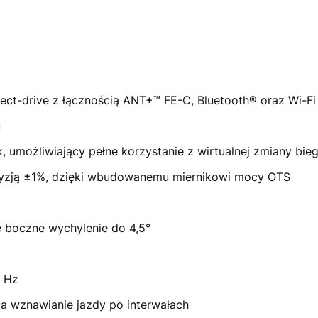
rect-drive z łącznością ANT+™ FE-C, Bluetooth® oraz Wi-Fi
u
k, umożliwiający pełne korzystanie z wirtualnej zmiany bie
yzją ±1%, dzięki wbudowanemu miernikowi mocy OTS
e boczne wychylenie do 4,5°
0 Hz
ąca wznawianie jazdy po interwałach