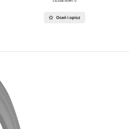
Liczba ocen: 0
Oceń i opisz