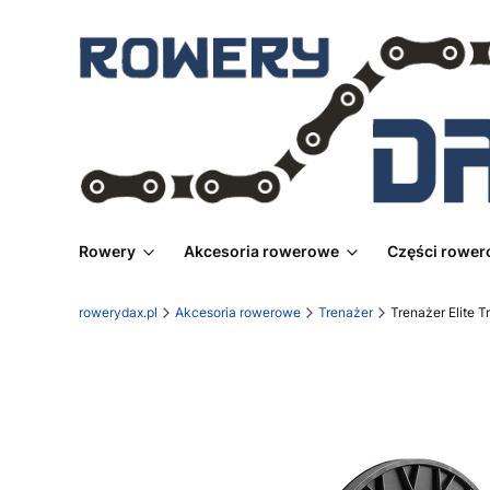
Rowery
Akcesoria rowerowe
Części rowe
rowerydax.pl
Akcesoria rowerowe
Trenażer
Trenażer Elite T