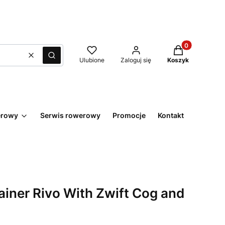
Produkty w kos
Wyczyść
Szukaj
Ulubione
Zaloguj się
Koszyk
erowy
Serwis rowerowy
Promocje
Kontakt
rainer Rivo With Zwift Cog and