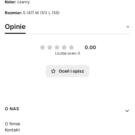
Kolor:
czarny.
Rozmiar:
S (47) M (51) L (55)
Opinie
0.00
Liczba ocen: 0
Oceń i opisz
Linki w stopce
O NAS
O firmie
Kontakt