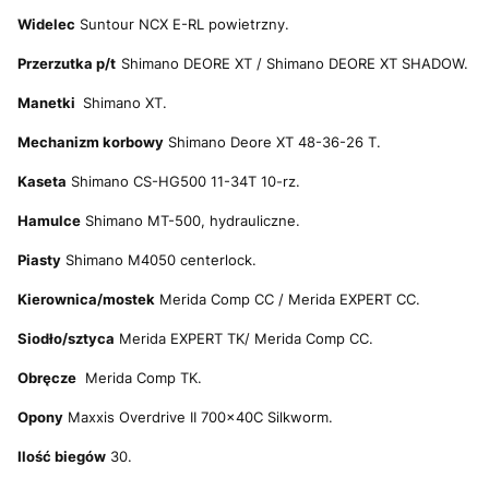
Widelec
Suntour NCX E-RL powietrzny.
Przerzutka p/t
Shimano DEORE XT / Shimano DEORE XT SHADOW.
Manetki
Shimano XT
.
Mechanizm korbowy
Shimano Deore XT 48-36-26 T.
Kaseta
Shimano CS-HG500 11-34T 10-rz.
Hamulce
Shimano MT-500
, hydrauliczne.
Piasty
Shimano M4050 centerlock.
Kierownica/mostek
Merida Comp CC / Merida EXPERT CC.
Siodło/sztyca
Merida EXPERT TK/ Merida Comp CC.
Obręcze
Merida Comp TK.
Opony
Maxxis Overdrive II 700x40C Silkworm.
Ilość biegów
30.