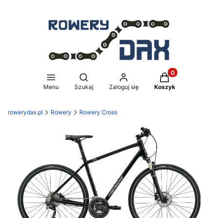
Produkty w koszy
Otwórz wyszukiwarkę
Menu
Szukaj
Zaloguj się
Koszyk
rowerydax.pl
Rowery
Rowery Cross