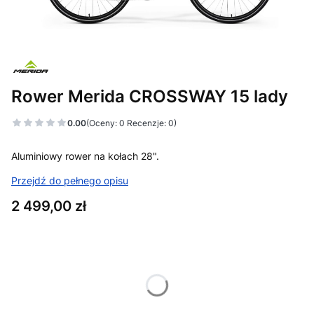
Rower Merida CROSSWAY 15 lady
0.00
(Oceny: 0 Recenzje: 0)
Aluminiowy rower na kołach 28".
Przejdź do pełnego opisu
Cena
2 499,00 zł
Wybierz wariant produktu:
Poszczególne warianty mogą różnić się ceną
*
rozmiar ramy