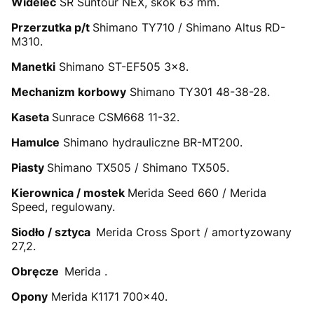
Widelec
SR Suntour NEX, skok 63 mm.
Przerzutka p/t
Shimano TY710 / Shimano Altus
RD-
M310
.
Manetki
Shimano ST-EF505 3x8.
Mechanizm korbowy
Shimano TY301 48-38-28.
Kaseta
Sunrace CSM668 11-32.
Hamulce
Shimano hydrauliczne BR-MT200.
Piasty
Shimano TX505 / Shimano TX505.
Kierownica / mostek
Merida Seed 660 / Merida
Speed, regulowany.
Siodło / sztyca
Merida Cross Sport / amortyzowany
27,2.
Obręcze
Merida .
Opony
Merida K1171 700x40.