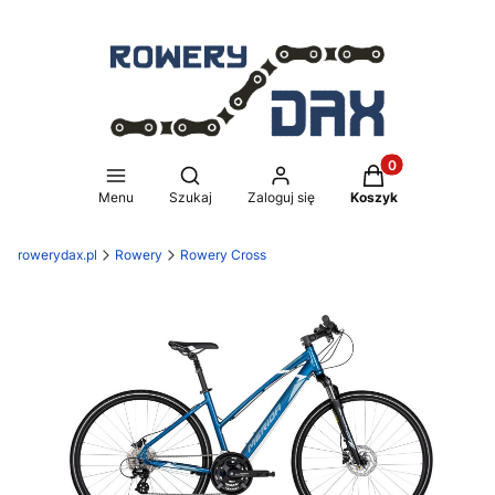
Produkty w koszy
Otwórz wyszukiwarkę
Menu
Szukaj
Zaloguj się
Koszyk
rowerydax.pl
Rowery
Rowery Cross