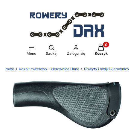
Produkty w koszy
Otwórz wyszukiwarkę
Menu
Szukaj
Zaloguj się
Koszyk
rowerowe
Kokpit rowerowy - kierownice i inne
Chwyty i owijki kierownicy